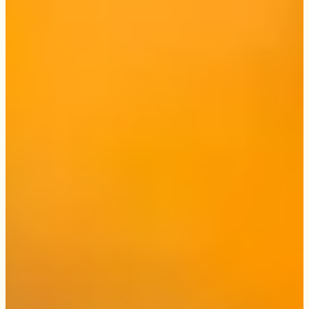
HJEM
SØKE BARNEHAGEPLASS
SKAUTROLLET VITENBASE
FORELDRESAMARBEID
VERDIPLATTFORM